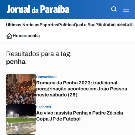
Entretenimento
Bl
Últimas Notícias
Esportes
Política
Qual a Boa?
Home
>
penha
Resultados para a tag:
penha
Comunidade
Romaria da Penha 2023: tradicional
peregrinação acontece em João Pessoa,
neste sábado (25)
Esportes
Ao vivo: assista Penha x Padre Zé pela
Copa JP de Futebol