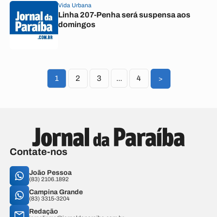
Vida Urbana
Linha 207-Penha será suspensa aos
domingos
1
2
3
...
4
>
Contate-nos
João Pessoa
(83) 2106.1892
Campina Grande
(83) 3315-3204
Redação