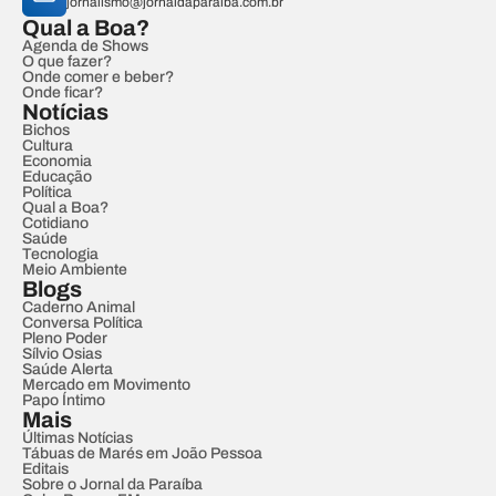
jornalismo@jornaldaparaiba.com.br
Qual a Boa?
Agenda de Shows
O que fazer?
Onde comer e beber?
Onde ficar?
Notícias
Bichos
Cultura
Economia
Educação
Política
Qual a Boa?
Cotidiano
Saúde
Tecnologia
Meio Ambiente
Blogs
Caderno Animal
Conversa Política
Pleno Poder
Sílvio Osias
Saúde Alerta
Mercado em Movimento
Papo Íntimo
Mais
Últimas Notícias
Tábuas de Marés em João Pessoa
Editais
Sobre o Jornal da Paraíba