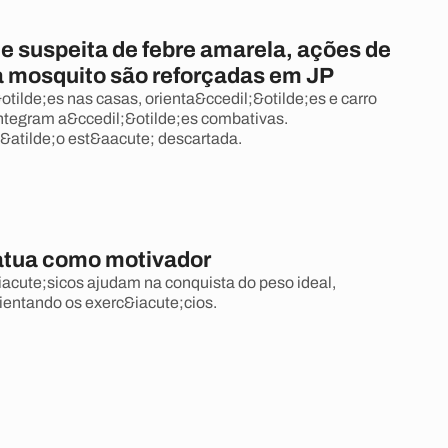
e suspeita de febre amarela, ações de
 mosquito são reforçadas em JP
otilde;es nas casas, orienta&ccedil;&otilde;es e carro
ntegram a&ccedil;&otilde;es combativas.
&atilde;o est&aacute; descartada.
atua como motivador
acute;sicos ajudam na conquista do peso ideal,
ientando os exerc&iacute;cios.