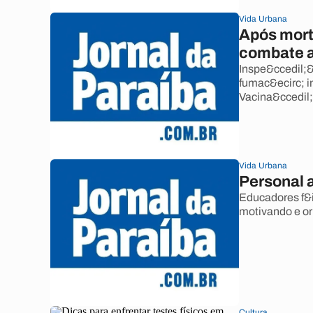
Vida Urbana
Após mort
combate a
Inspe&ccedil;&
fumac&ecirc; i
Vacina&ccedil;
Vida Urbana
Personal 
Educadores f&i
motivando e or
Cultura