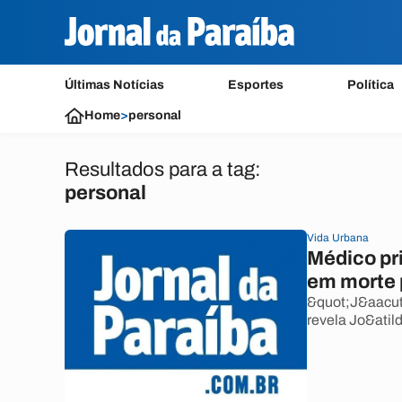
Últimas Notícias
Esportes
Política
Home
>
personal
Resultados para a tag:
personal
Vida Urbana
Médico pri
em morte 
&quot;J&aacute
revela Jo&atild