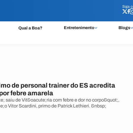
Siga 
Siga 
Entretenimento
Blogs
Qual a Boa?
mo de personal trainer do ES acredita
por febre amarela
; saiu de Vit&oacute;ria com febre e dor no corpo&quot;,
e;o Vitor Scardini, primo de Patrick Lethieri. &nbsp;