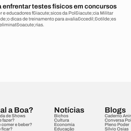
 enfrentar testes físicos em concursos
r e educadores f&iacute;sicos da Pol&iacute;cia Militar
de;o dicas de treinamento para avalia&ccedil;&otilde;es
 eliminat&oacute;rias.
al a Boa?
Notícias
Blogs
da de Shows
Bichos
Caderno Ani
e fazer?
Cultura
Conversa Pol
 comer e beber?
Economia
Pleno Poder
 ficar?
Educação
Sílvio Osias