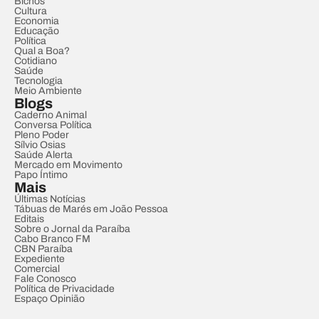
Bichos
Cultura
Economia
Educação
Política
Qual a Boa?
Cotidiano
Saúde
Tecnologia
Meio Ambiente
Blogs
Caderno Animal
Conversa Política
Pleno Poder
Sílvio Osias
Saúde Alerta
Mercado em Movimento
Papo Íntimo
Mais
Últimas Notícias
Tábuas de Marés em João Pessoa
Editais
Sobre o Jornal da Paraíba
Cabo Branco FM
CBN Paraíba
Expediente
Comercial
Fale Conosco
Política de Privacidade
Espaço Opinião