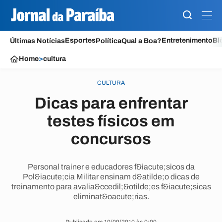
Esportes
Entretenimento
Bl
Últimas Notícias
Política
Qual a Boa?
Home
>
cultura
CULTURA
Dicas para enfrentar
testes físicos em
concursos
Personal trainer e educadores f&iacute;sicos da
Pol&iacute;cia Militar ensinam d&atilde;o dicas de
treinamento para avalia&ccedil;&otilde;es f&iacute;sicas
eliminat&oacute;rias.