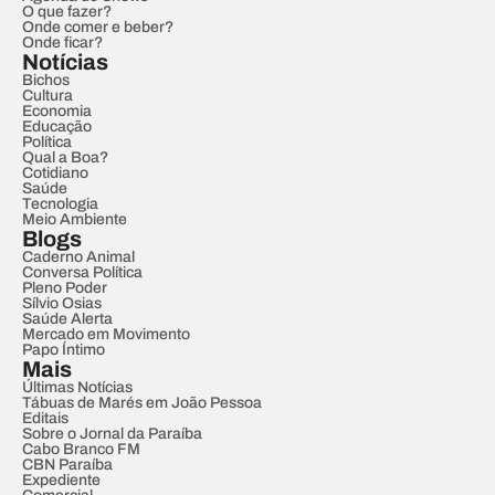
O que fazer?
Onde comer e beber?
Onde ficar?
Notícias
Bichos
Cultura
Economia
Educação
Política
Qual a Boa?
Cotidiano
Saúde
Tecnologia
Meio Ambiente
Blogs
Caderno Animal
Conversa Política
Pleno Poder
Sílvio Osias
Saúde Alerta
Mercado em Movimento
Papo Íntimo
Mais
Últimas Notícias
Tábuas de Marés em João Pessoa
Editais
Sobre o Jornal da Paraíba
Cabo Branco FM
CBN Paraíba
Expediente