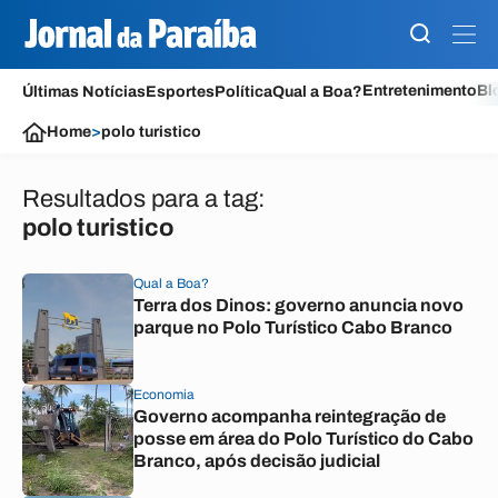
Entretenimento
Bl
Últimas Notícias
Esportes
Política
Qual a Boa?
Home
>
polo turistico
Resultados para a tag:
polo turistico
Qual a Boa?
Terra dos Dinos: governo anuncia novo
parque no Polo Turístico Cabo Branco
Economia
Governo acompanha reintegração de
posse em área do Polo Turístico do Cabo
Branco, após decisão judicial