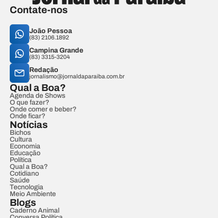
Contate-nos
João Pessoa
(83) 2106.1892
Campina Grande
(83) 3315-3204
Redação
jornalismo@jornaldaparaiba.com.br
Qual a Boa?
Agenda de Shows
O que fazer?
Onde comer e beber?
Onde ficar?
Notícias
Bichos
Cultura
Economia
Educação
Política
Qual a Boa?
Cotidiano
Saúde
Tecnologia
Meio Ambiente
Blogs
Caderno Animal
Conversa Política