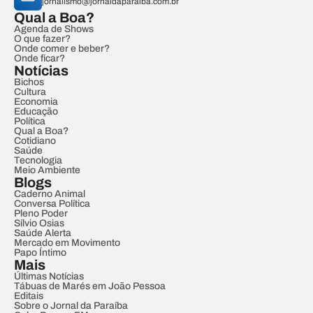
jornalismo@jornaldaparaiba.com.br
Qual a Boa?
Agenda de Shows
O que fazer?
Onde comer e beber?
Onde ficar?
Notícias
Bichos
Cultura
Economia
Educação
Política
Qual a Boa?
Cotidiano
Saúde
Tecnologia
Meio Ambiente
Blogs
Caderno Animal
Conversa Política
Pleno Poder
Sílvio Osias
Saúde Alerta
Mercado em Movimento
Papo Íntimo
Mais
Últimas Notícias
Tábuas de Marés em João Pessoa
Editais
Sobre o Jornal da Paraíba