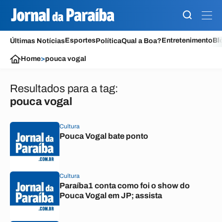
Esportes
Entretenimento
Bl
Últimas Notícias
Política
Qual a Boa?
Home
>
pouca vogal
Resultados para a tag:
pouca vogal
Cultura
Pouca Vogal bate ponto
Cultura
Paraíba1 conta como foi o show do
Pouca Vogal em JP; assista