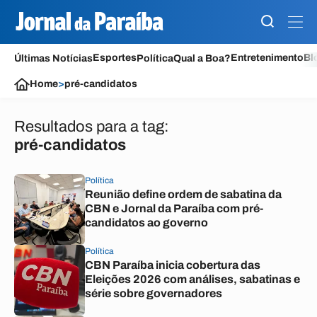
Esportes
Entretenimento
Bl
Últimas Notícias
Política
Qual a Boa?
Home
>
pré-candidatos
Resultados para a tag:
pré-candidatos
Política
Reunião define ordem de sabatina da
CBN e Jornal da Paraíba com pré-
candidatos ao governo
Política
CBN Paraíba inicia cobertura das
Eleições 2026 com análises, sabatinas e
série sobre governadores