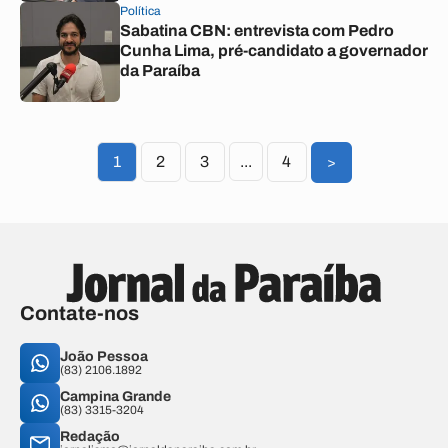
Política
Sabatina CBN: entrevista com Pedro
Cunha Lima, pré-candidato a governador
da Paraíba
1
2
3
...
4
>
Contate-nos
João Pessoa
(83) 2106.1892
Campina Grande
(83) 3315-3204
Redação