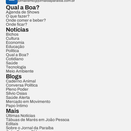
jornalismo@jornaldaparaiba.com.br
Qual a Boa?
Agenda de Shows
O que fazer?
Onde comer e beber?
Onde ficar?
Notícias
Bichos
Cultura
Economia
Educação
Política
Qual a Boa?
Cotidiano
Saúde
Tecnologia
Meio Ambiente
Blogs
Caderno Animal
Conversa Política
Pleno Poder
Sílvio Osias
Saúde Alerta
Mercado em Movimento
Papo Íntimo
Mais
Últimas Notícias
Tábuas de Marés em João Pessoa
Editais
Sobre o Jornal da Paraíba