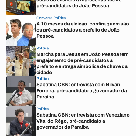
pré-candidatos de João Pessoa
Conversa Política
A 10 meses da eleição, confira quem são
os pré-candidatos a prefeito de João
Pessoa
Política
Marcha para Jesus em João Pessoa tem
engajamento de pré-candidatos a
prefeito e entrega simbólica de chave da
cidade
Política
Sabatina CBN: entrevista com Nilvan
Ferreira, pré-candidato a governador da
Paraíba
Política
Sabatina CBN: entrevista com Veneziano
Vital do Rêgo, pré-candidato a
governador da Paraíba