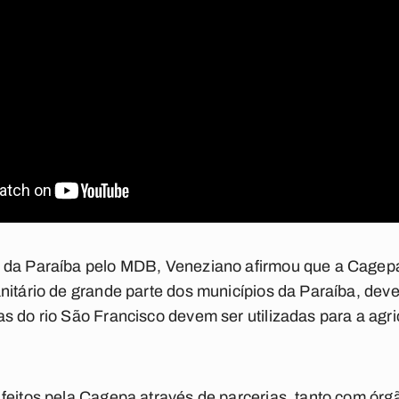
 da Paraíba pelo MDB, Veneziano afirmou que a Cagepa
nitário de grande parte dos municípios da Paraíba, dev
s do rio São Francisco devem ser utilizadas para a agri
feitos pela Cagepa através de parcerias, tanto com órg