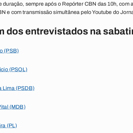
de duração, sempre após o Repórter CBN das 10h, com a
BN e com transmissão simultânea pelo Youtube do Jorna
m dos entrevistados na sabat
o (PSB)
icio (PSOL)
a Lima (PSDB)
ital (MDB)
ira (PL)