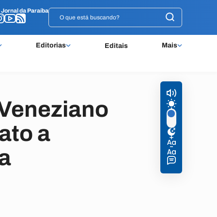
o
o
Jornal da Paraíba
Jornal da Paraíba
Editorias
Mais
Editais
 Veneziano
ato a
a