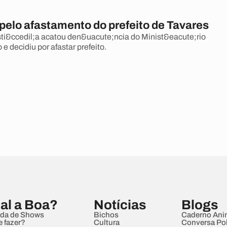
pelo afastamento do prefeito de Tavares
sti&ccedil;a acatou den&uacute;ncia do Minist&eacute;rio
e decidiu por afastar prefeito.
al a Boa?
Notícias
Blogs
da de Shows
Bichos
Caderno Ani
e fazer?
Cultura
Conversa Pol