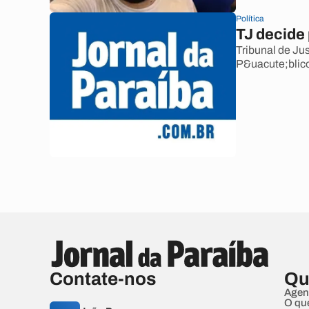
Política
TJ decide 
Tribunal de Ju
P&uacute;blico 
Contate-nos
Qu
Agen
O qu