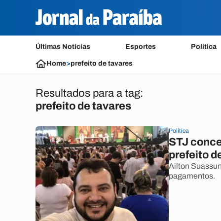
Últimas Notícias
Esportes
Política
Home
>
prefeito de tavares
Resultados para a tag:
prefeito de tavares
Política
STJ conce
prefeito d
Ailton Suassun
pagamentos.