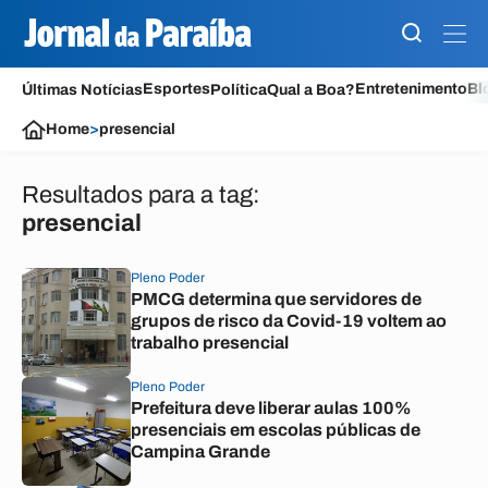
Esportes
Entretenimento
Bl
Últimas Notícias
Política
Qual a Boa?
Home
>
presencial
Resultados para a tag:
presencial
Pleno Poder
PMCG determina que servidores de
grupos de risco da Covid-19 voltem ao
trabalho presencial
Pleno Poder
Prefeitura deve liberar aulas 100%
presenciais em escolas públicas de
Campina Grande