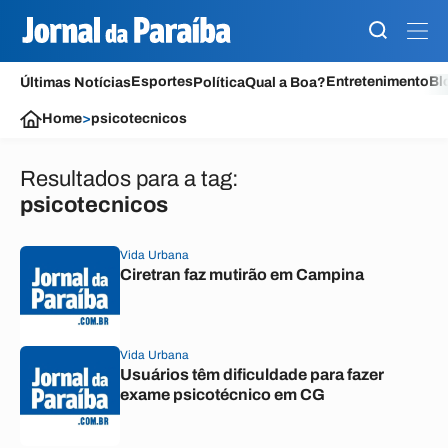
Esportes
Entretenimento
Bl
Últimas Notícias
Política
Qual a Boa?
Home
>
psicotecnicos
Resultados para a tag:
psicotecnicos
Vida Urbana
Ciretran faz mutirão em Campina
Vida Urbana
Usuários têm dificuldade para fazer
exame psicotécnico em CG