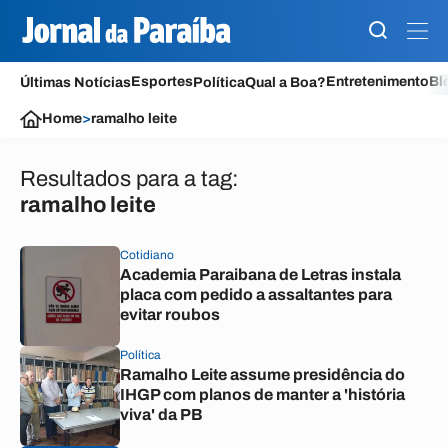
Esportes
Entretenimento
Bl
Últimas Notícias
Política
Qual a Boa?
Home
>
ramalho leite
Resultados para a tag:
ramalho leite
Cotidiano
Academia Paraibana de Letras instala
placa com pedido a assaltantes para
evitar roubos
Política
Ramalho Leite assume presidência do
IHGP com planos de manter a 'história
viva' da PB