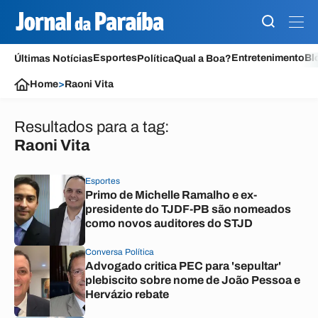
Esportes
Entretenimento
Bl
Últimas Notícias
Política
Qual a Boa?
Home
>
Raoni Vita
Resultados para a tag:
Raoni Vita
Esportes
Primo de Michelle Ramalho e ex-
presidente do TJDF-PB são nomeados
como novos auditores do STJD
Conversa Política
Advogado critica PEC para 'sepultar'
plebiscito sobre nome de João Pessoa e
Hervázio rebate