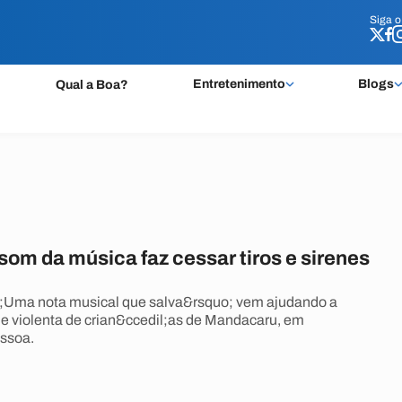
Siga 
Siga 
Entretenimento
Blogs
Qual a Boa?
om da música faz cessar tiros e sirenes
o;Uma nota musical que salva&rsquo; vem ajudando a
e violenta de crian&ccedil;as de Mandacaru, em
essoa.