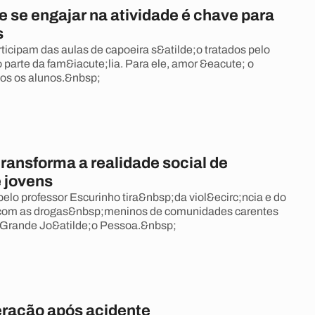
 se engajar na atividade é chave para
s
ticipam das aulas de capoeira s&atilde;o tratados pelo
 parte da fam&iacute;lia. Para ele, amor &eacute; o
os os alunos.&nbsp;
ransforma a realidade social de
e jovens
pelo professor Escurinho tira&nbsp;da viol&ecirc;ncia e do
com as drogas&nbsp;meninos de comunidades carentes
a Grande Jo&atilde;o Pessoa.&nbsp;
eração após acidente