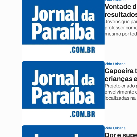
Vontade de
resultado
Jovens que par
professor como
mesmo por tod
Vida Urbana
Capoeira t
crianças 
Projeto criado 
envolvimento 
localizadas n
Vida Urbana
Dor e sup