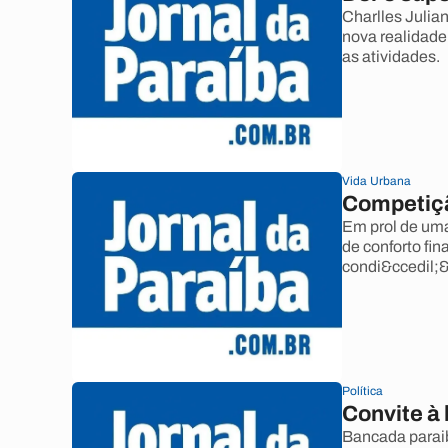
Charlles Julia
nova realidade
as atividades.
Vida Urbana
Competiçã
Em prol de uma
de conforto fin
condi&ccedil;&
Política
Convite à
Bancada paraib