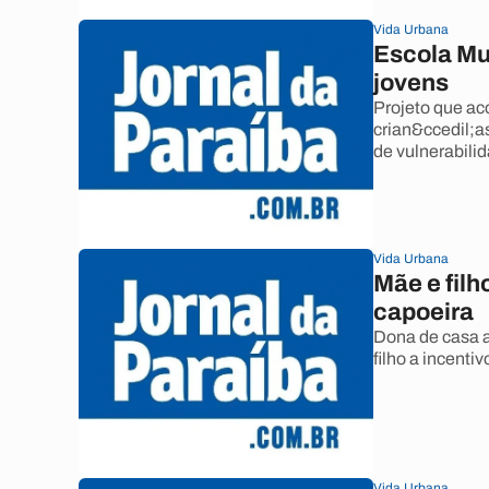
Vida Urbana
Escola Mu
jovens
Projeto que aco
crian&ccedil;a
de vulnerabilid
Vida Urbana
Mãe e filh
capoeira
Dona de casa 
filho a incenti
Vida Urbana