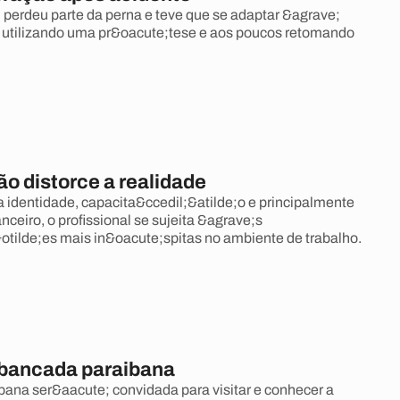
n perdeu parte da perna e teve que se adaptar &agrave;
 utilizando uma pr&oacute;tese e aos poucos retomando
o distorce a realidade
 identidade, capacita&ccedil;&atilde;o e principalmente
anceiro, o profissional se sujeita &agrave;s
otilde;es mais in&oacute;spitas no ambiente de trabalho.
 bancada paraibana
ana ser&aacute; convidada para visitar e conhecer a