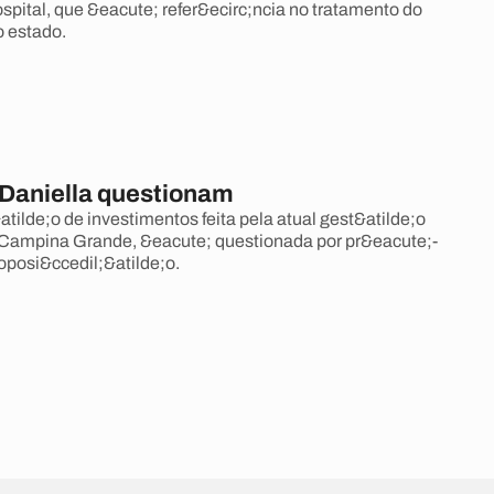
ospital, que &eacute; refer&ecirc;ncia no tratamento do
o estado.
Daniella questionam
tilde;o de investimentos feita pela atual gest&atilde;o
 Campina Grande, &eacute; questionada por pr&eacute;-
oposi&ccedil;&atilde;o.