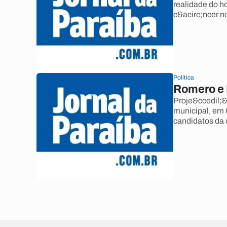
realidade do h
c&acirc;ncer n
Política
Romero e 
Proje&ccedil;&a
municipal, em
candidatos da 