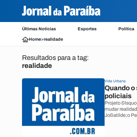
Últimas Notícias
Esportes
Política
Home
>
realidade
Resultados para a tag:
realidade
Vida Urbana
Quando o s
policiais
Projeto &lsqu
mudar realidad
Jo&atilde;o P