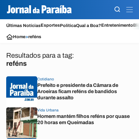
Esportes
Entretenimento
Bl
Últimas Notícias
Política
Qual a Boa?
Home
>
reféns
Resultados para a tag:
reféns
Cotidiano
Prefeito e presidente da Câmara de
Aroeiras ficam reféns de bandidos
durante assalto
Vida Urbana
Homem mantém filhos reféns por quase
20 horas em Queimadas