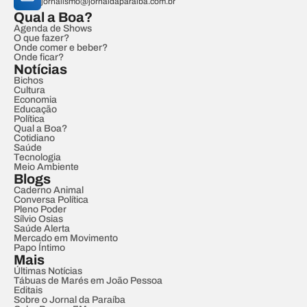
jornalismo@jornaldaparaiba.com.br
Qual a Boa?
Agenda de Shows
O que fazer?
Onde comer e beber?
Onde ficar?
Notícias
Bichos
Cultura
Economia
Educação
Política
Qual a Boa?
Cotidiano
Saúde
Tecnologia
Meio Ambiente
Blogs
Caderno Animal
Conversa Política
Pleno Poder
Sílvio Osias
Saúde Alerta
Mercado em Movimento
Papo Íntimo
Mais
Últimas Notícias
Tábuas de Marés em João Pessoa
Editais
Sobre o Jornal da Paraíba