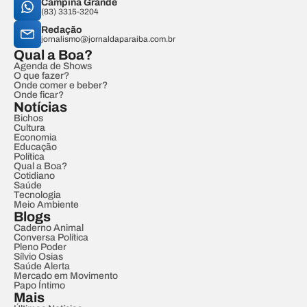
Campina Grande
(83) 3315-3204
Redação
jornalismo@jornaldaparaiba.com.br
Qual a Boa?
Agenda de Shows
O que fazer?
Onde comer e beber?
Onde ficar?
Notícias
Bichos
Cultura
Economia
Educação
Política
Qual a Boa?
Cotidiano
Saúde
Tecnologia
Meio Ambiente
Blogs
Caderno Animal
Conversa Política
Pleno Poder
Sílvio Osias
Saúde Alerta
Mercado em Movimento
Papo Íntimo
Mais