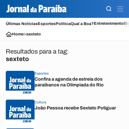
Entretenimento
Bl
Últimas Notícias
Esportes
Política
Qual a Boa?
Home
>
sexteto
Resultados para a tag:
sexteto
Esportes
Confira a agenda de estreia dos
paraibanos na Olímpiada do Rio
Cultura
João Pessoa recebe Sexteto Potiguar