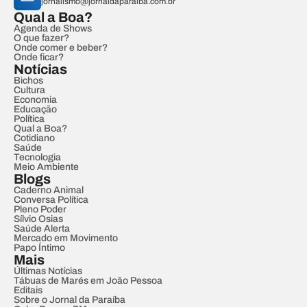
jornalismo@jornaldaparaiba.com.br
Qual a Boa?
Agenda de Shows
O que fazer?
Onde comer e beber?
Onde ficar?
Notícias
Bichos
Cultura
Economia
Educação
Política
Qual a Boa?
Cotidiano
Saúde
Tecnologia
Meio Ambiente
Blogs
Caderno Animal
Conversa Política
Pleno Poder
Sílvio Osias
Saúde Alerta
Mercado em Movimento
Papo Íntimo
Mais
Últimas Notícias
Tábuas de Marés em João Pessoa
Editais
Sobre o Jornal da Paraíba