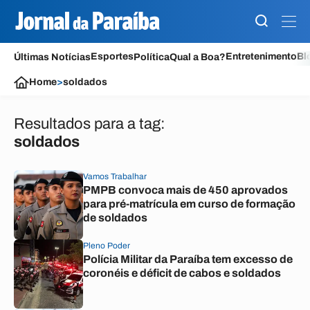
Esportes
Entretenimento
Bl
Últimas Notícias
Política
Qual a Boa?
Home
>
soldados
Resultados para a tag:
soldados
Vamos Trabalhar
PMPB convoca mais de 450 aprovados
para pré-matrícula em curso de formação
de soldados
Pleno Poder
Polícia Militar da Paraíba tem excesso de
coronéis e déficit de cabos e soldados