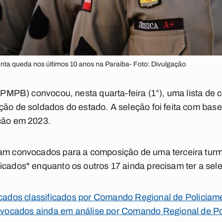
enta queda nos últimos 10 anos na Paraíba- Foto: Divulgação
 (PMPB) convocou, nesta quarta-feira (1°), uma lista de 
ção de soldados do estado. A seleção foi feita com bas
ação em 2023.
ram convocados para a composição de uma terceira turm
icados" enquanto os outros 17 ainda precisam ter a se
vocados classificados por Comando Regional de Policia
convocados ainda em análise por Comando Regional de P