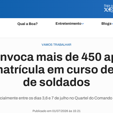
Siga 
Siga 
Entretenimento
Blogs
Qual a Boa?
VAMOS TRABALHAR
nvoca mais de 450 a
matrícula em curso d
de soldados
cialmente entre os dias 3,6 e 7 de julho no Quartel do Coman
Publicado em 01/07/2026 às 15:21