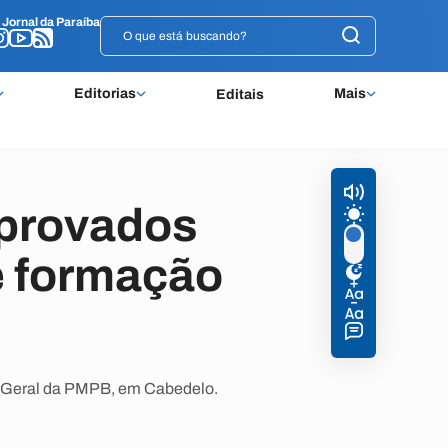
o
o
Jornal da Paraíba
Jornal da Paraíba
Editorias
Mais
Editais
provados
e formação
do Geral da PMPB, em Cabedelo.