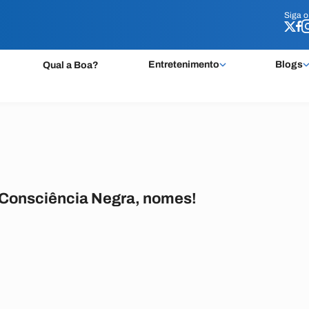
Siga 
Siga 
Entretenimento
Blogs
Qual a Boa?
 Consciência Negra, nomes!