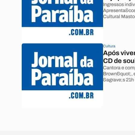
Ingressos indi
Apresenta&cced
Cultural Mast
Cultura
Após vive
CD de sou
Cantora e com
Brown&quot;, 
&agrave;s 21h 