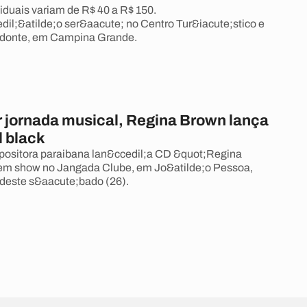
viduais variam de R$ 40 a R$ 150.
il;&atilde;o ser&aacute; no Centro Tur&iacute;stico e
odonte, em Campina Grande.
r jornada musical, Regina Brown lança
l black
positora paraibana lan&ccedil;a CD &quot;Regina
em show no Jangada Clube, em Jo&atilde;o Pessoa,
deste s&aacute;bado (26).