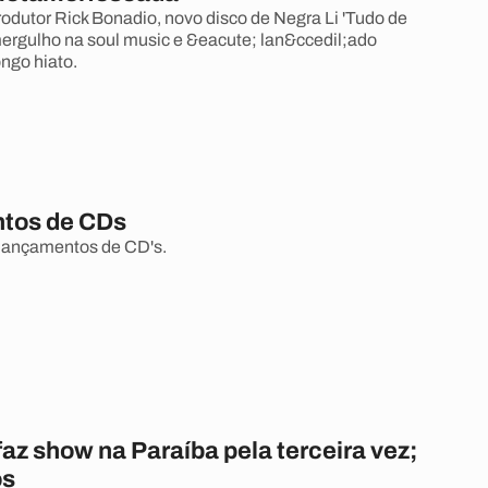
rodutor Rick Bonadio, novo disco de Negra Li 'Tudo de
ergulho na soul music e &eacute; lan&ccedil;ado
ngo hiato.
tos de CDs
slançamentos de CD's.
 faz show na Paraíba pela terceira vez;
os