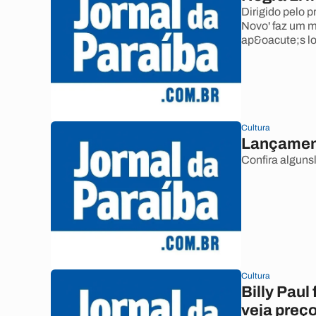
Dirigido pelo p
Novo' faz um m
ap&oacute;s lo
Cultura
Lançamen
Confira algun
Cultura
Billy Paul
veja preç