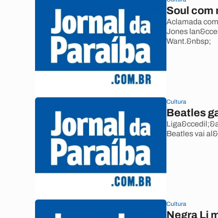
Soul com 
Aclamada como
Jones lan&cce
Want.&nbsp;
Cultura
Beatles g
Liga&ccedil;&a
Beatles vai al
Cultura
Negra Li 