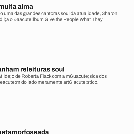
muita alma
 uma das grandes cantoras soul da atualidade, Sharon
dil;a o &aacute;lbum Give the People What They
anham releituras soul
tilde;o de Roberta Flack com a m&uacute;sica dos
&eacute;m do lado meramente art&iacute;stico.
metamorfoseada