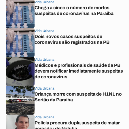
Vida Urbana
Chega a cinco o número de mortes
suspeitas de coronavírus na Paraíba
Vida Urbana
Dois novos casos suspeitos de
coronavírus são registrados na PB
Vida Urbana
Médicos e profissionais de saúde da PB
devem notificar imediatamente suspeitas
de coronavírus
Vida Urbana
Criança morre com suspeita de H1N1 no
Sertão da Paraíba
Vida Urbana
Polícia procura dupla suspeita de matar
vereador de Natuba