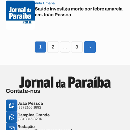
Vida Urbana
Saúde investiga morte por febre amarela
em João Pessoa
1
2
...
3
>
Contate-nos
João Pessoa
(83) 2106.1892
Campina Grande
(83) 3315-3204
Redação