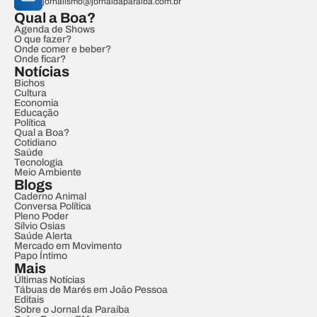
jornalismo@jornaldaparaiba.com.br
Qual a Boa?
Agenda de Shows
O que fazer?
Onde comer e beber?
Onde ficar?
Notícias
Bichos
Cultura
Economia
Educação
Política
Qual a Boa?
Cotidiano
Saúde
Tecnologia
Meio Ambiente
Blogs
Caderno Animal
Conversa Política
Pleno Poder
Sílvio Osias
Saúde Alerta
Mercado em Movimento
Papo Íntimo
Mais
Últimas Notícias
Tábuas de Marés em João Pessoa
Editais
Sobre o Jornal da Paraíba