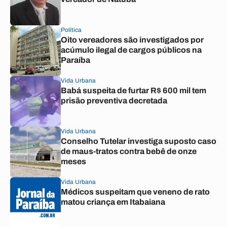
Política
Oito vereadores são investigados por
acúmulo ilegal de cargos públicos na
Paraíba
Vida Urbana
Babá suspeita de furtar R$ 600 mil tem
prisão preventiva decretada
Vida Urbana
Conselho Tutelar investiga suposto caso
de maus-tratos contra bebê de onze
meses
Vida Urbana
Médicos suspeitam que veneno de rato
matou criança em Itabaiana