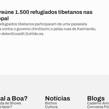
reúne 1.500 refugiados tibetanos nas
epal
refugiados tibetanos participaram de uma passeata
a contra o governo chin&ecirc;s pelas ruas de Katmandu,
e deten&ccedil;&otilde;es.
al a Boa?
Notícias
Blogs
da de Shows
Bichos
Caderno Ani
e fazer?
Cultura
Conversa Pol