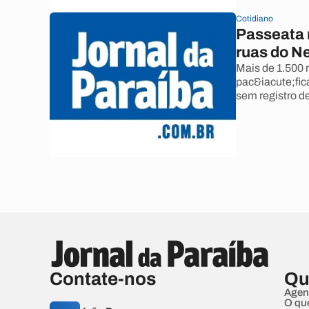
Cotidiano
Passeata 
ruas do N
Mais de 1.500 
pac&iacute;fic
sem registro d
Contate-nos
Qu
Agen
O qu