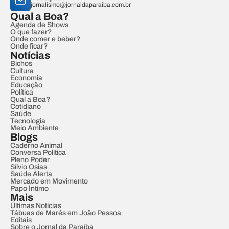
jornalismo@jornaldaparaiba.com.br
Qual a Boa?
Agenda de Shows
O que fazer?
Onde comer e beber?
Onde ficar?
Notícias
Bichos
Cultura
Economia
Educação
Política
Qual a Boa?
Cotidiano
Saúde
Tecnologia
Meio Ambiente
Blogs
Caderno Animal
Conversa Política
Pleno Poder
Sílvio Osias
Saúde Alerta
Mercado em Movimento
Papo Íntimo
Mais
Últimas Notícias
Tábuas de Marés em João Pessoa
Editais
Sobre o Jornal da Paraíba