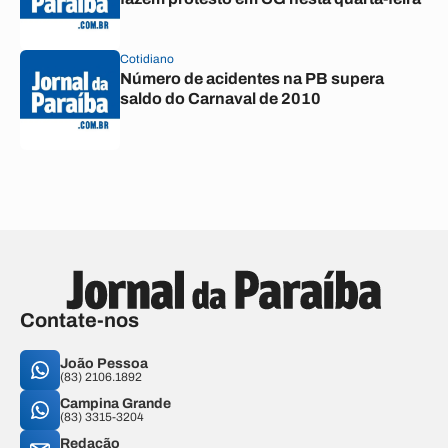
Cotidiano
Número de acidentes na PB supera
saldo do Carnaval de 2010
Contate-nos
João Pessoa
(83) 2106.1892
Campina Grande
(83) 3315-3204
Redação