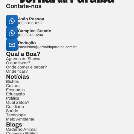
Contate-nos
João Pessoa
(83) 2106.1892
Campina Grande
(83) 3315-3204
Redação
jornalismo@jornaldaparaiba.com.br
Qual a Boa?
Agenda de Shows
O que fazer?
Onde comer e beber?
Onde ficar?
Notícias
Bichos
Cultura
Economia
Educação
Política
Qual a Boa?
Cotidiano
Saúde
Tecnologia
Meio Ambiente
Blogs
Caderno Animal
Conversa Política