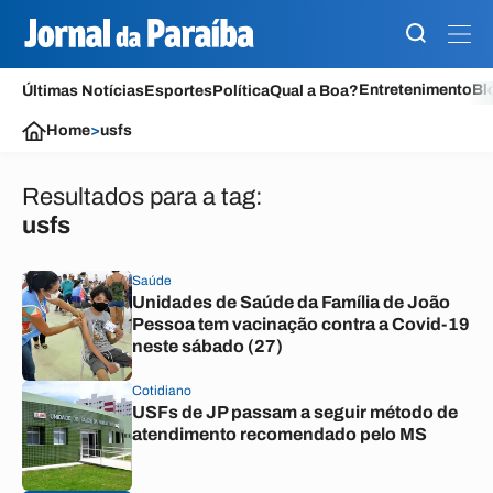
Entretenimento
Bl
Últimas Notícias
Esportes
Política
Qual a Boa?
Home
>
usfs
Resultados para a tag:
usfs
Saúde
Unidades de Saúde da Família de João
Pessoa tem vacinação contra a Covid-19
neste sábado (27)
Cotidiano
USFs de JP passam a seguir método de
atendimento recomendado pelo MS