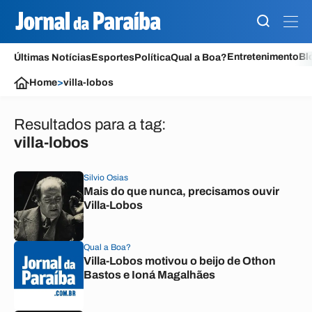
Entretenimento
Bl
Últimas Notícias
Esportes
Política
Qual a Boa?
Home
>
villa-lobos
Resultados para a tag:
villa-lobos
Silvio Osias
Mais do que nunca, precisamos ouvir
Villa-Lobos
Qual a Boa?
Villa-Lobos motivou o beijo de Othon
Bastos e Ioná Magalhães