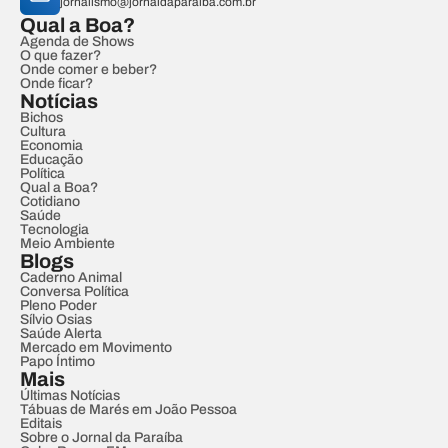
jornalismo@jornaldaparaiba.com.br
Qual a Boa?
Agenda de Shows
O que fazer?
Onde comer e beber?
Onde ficar?
Notícias
Bichos
Cultura
Economia
Educação
Política
Qual a Boa?
Cotidiano
Saúde
Tecnologia
Meio Ambiente
Blogs
Caderno Animal
Conversa Política
Pleno Poder
Sílvio Osias
Saúde Alerta
Mercado em Movimento
Papo Íntimo
Mais
Últimas Notícias
Tábuas de Marés em João Pessoa
Editais
Sobre o Jornal da Paraíba