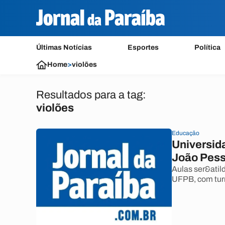
Últimas Notícias
Esportes
Política
Home
>
violões
Resultados para a tag:
violões
Educação
Universida
João Pes
Aulas ser&atil
UFPB, com turm