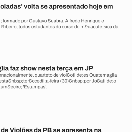
ioladas' volta se apresentado hoje em
 formado por Gustavo Seabra, Alfredo Henrique e
 Ribeiro, todos estudantes do curso de m&uacute;sica da
lia faz show nesta terça em JP
rnacionalmente, quarteto de viol&otilde;es Quaternaglia
sta&nbsp;ter&ccedil;a-feira (30)&nbsp;por Jo&atilde;o
urn&ecirc; 'Estampas'.
 de Violões da PB se apresenta na