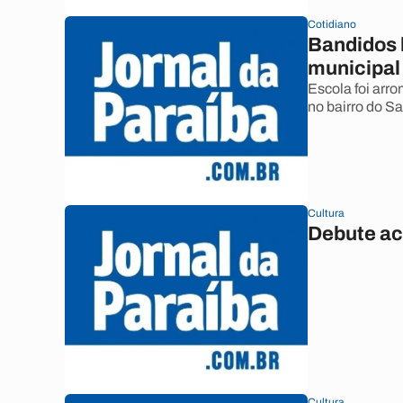
Cotidiano
Bandidos 
municipal
Escola foi arr
no bairro do S
Cultura
Debute ac
Cultura