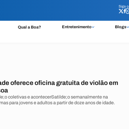
Siga 
Siga 
Entretenimento
Blogs
Qual a Boa?
de oferece oficina gratuita de violão em
soa
de;o coletivas e acontecer&atilde;o semanalmente na
as para jovens e adultos a partir de doze anos de idade.