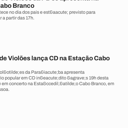
Cabo Branco
ece no dia dos pais e est&aacute; previsto para
a partir das 17h.
de Violões lança CD na Estação Cabo
iol&otilde;es da Para&iacute;ba apresenta
rio popular em CD in&eacute;dito &agrave;s 19h desta
5) em concerto na Esta&ccedil;&atilde;o Cabo Branco, em
ssoa.