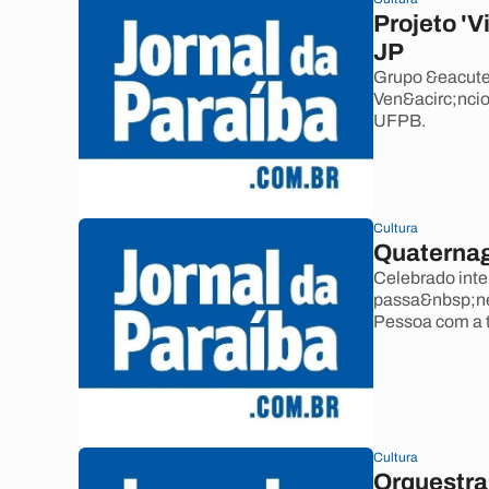
Projeto 'V
JP
Grupo &eacute;
Ven&acirc;ncio
UFPB.
Cultura
Quaternag
Celebrado inte
passa&nbsp;ne
Pessoa com a t
Cultura
Orquestra