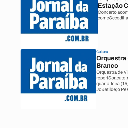
Estação 
Concerto acont
come&ccedil;ar 
Cultura
Orquestra 
Branco
Orquestra de V
repert&oacute;
quarta-feira (1
Jo&atilde;o Pe