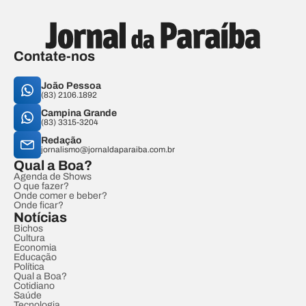
Contate-nos
João Pessoa
(83) 2106.1892
Campina Grande
(83) 3315-3204
Redação
jornalismo@jornaldaparaiba.com.br
Qual a Boa?
Agenda de Shows
O que fazer?
Onde comer e beber?
Onde ficar?
Notícias
Bichos
Cultura
Economia
Educação
Política
Qual a Boa?
Cotidiano
Saúde
Tecnologia