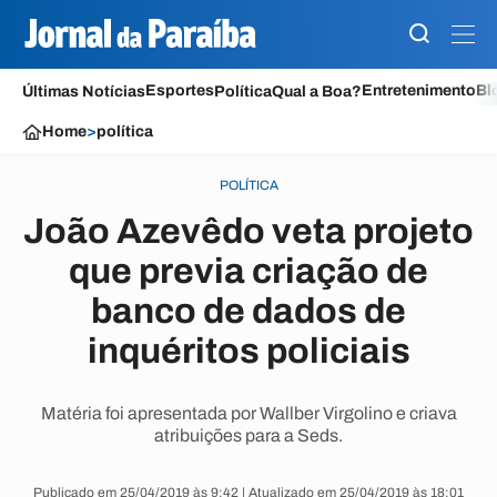
Esportes
Entretenimento
Bl
Últimas Notícias
Política
Qual a Boa?
Home
>
política
POLÍTICA
João Azevêdo veta projeto
que previa criação de
banco de dados de
inquéritos policiais
Matéria foi apresentada por Wallber Virgolino e criava
atribuições para a Seds.
Publicado em 25/04/2019 às 9:42 | Atualizado em 25/04/2019 às 18:01