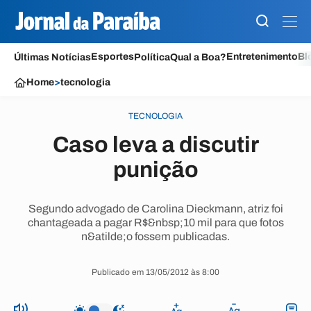
Esportes
Entretenimento
Bl
Últimas Notícias
Política
Qual a Boa?
Home
>
tecnologia
TECNOLOGIA
Caso leva a discutir
punição
Segundo advogado de Carolina Dieckmann, atriz foi
chantageada a pagar R$&nbsp;10 mil para que fotos
n&atilde;o fossem publicadas.
Publicado em 13/05/2012 às 8:00