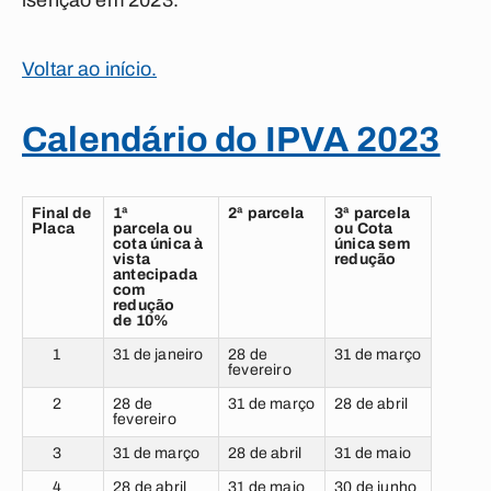
isenção em 2023.
Voltar ao início.
Calendário do IPVA 2023
Final de
1ª
2ª parcela
3ª parcela
Placa
parcela ou
ou Cota
cota única à
única sem
vista
redução
antecipada
com
redução
de 10%
1
31 de janeiro
28 de
31 de março
fevereiro
2
28 de
31 de março
28 de abril
fevereiro
3
31 de março
28 de abril
31 de maio
4
28 de abril
31 de maio
30 de junho