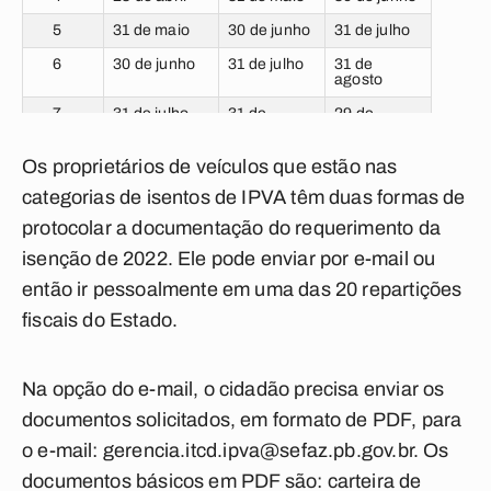
5
31 de maio
30 de junho
31 de julho
6
30 de junho
31 de julho
31 de
agosto
7
31 de julho
31 de
29 de
agosto
setembro
8
31 de agosto
29 de
31 de
Os proprietários de veículos que estão nas
setembro
outubro
categorias de isentos de IPVA têm duas formas de
9
29 de
31 de
30 de
protocolar a documentação do requerimento da
setembro
outubro
novembro
isenção de 2022. Ele pode enviar por e-mail ou
0
31 de
30 de
28 de
outubro
novembro
dezembro
então ir pessoalmente em uma das 20 repartições
fiscais do Estado.
Na opção do e-mail, o cidadão precisa enviar os
documentos solicitados, em formato de PDF, para
o e-mail:
gerencia.itcd.ipva@sefaz.pb.gov.br
. Os
documentos básicos em PDF são: carteira de