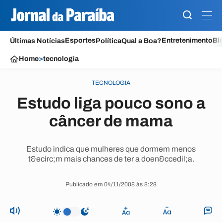
Esportes
Entretenimento
Bl
Últimas Notícias
Política
Qual a Boa?
Home
>
tecnologia
TECNOLOGIA
Estudo liga pouco sono a
câncer de mama
Estudo indica que mulheres que dormem menos
t&ecirc;m mais chances de ter a doen&ccedil;a.
Publicado em 04/11/2008 às 8:28