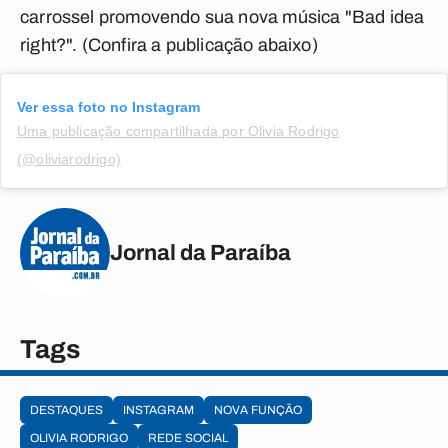
carrossel promovendo sua nova música "Bad idea
right?".
(Confira a publicação abaixo)
Ver essa foto no Instagram
Uma publicação compartilhada por Olivia Rodrigo
(@oliviarodrigo)
Jornal da Paraíba
Tags
DESTAQUES
INSTAGRAM
NOVA FUNÇÃO
OLIVIA RODRIGO
REDE SOCIAL