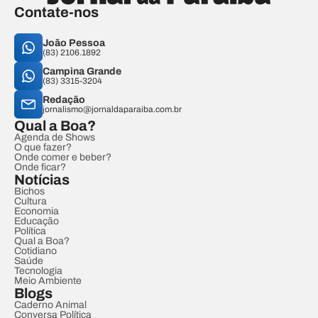
Contate-nos
João Pessoa
(83) 2106.1892
Campina Grande
(83) 3315-3204
Redação
jornalismo@jornaldaparaiba.com.br
Qual a Boa?
Agenda de Shows
O que fazer?
Onde comer e beber?
Onde ficar?
Notícias
Bichos
Cultura
Economia
Educação
Política
Qual a Boa?
Cotidiano
Saúde
Tecnologia
Meio Ambiente
Blogs
Caderno Animal
Conversa Política