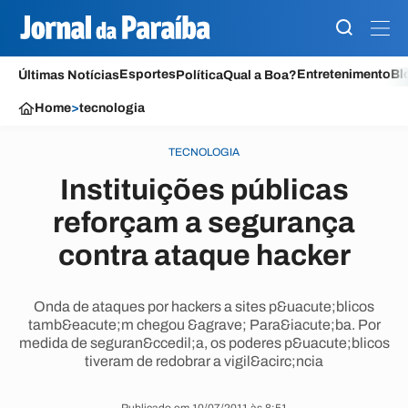
Esportes
Entretenimento
Bl
Últimas Notícias
Política
Qual a Boa?
Home
>
tecnologia
TECNOLOGIA
Instituições públicas
reforçam a segurança
contra ataque hacker
Onda de ataques por hackers a sites p&uacute;blicos
tamb&eacute;m chegou &agrave; Para&iacute;ba. Por
medida de seguran&ccedil;a, os poderes p&uacute;blicos
tiveram de redobrar a vigil&acirc;ncia