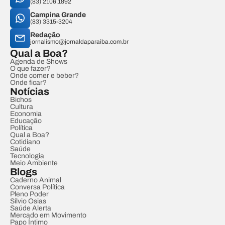
(83) 2106.1892
Campina Grande
(83) 3315-3204
Redação
jornalismo@jornaldaparaiba.com.br
Qual a Boa?
Agenda de Shows
O que fazer?
Onde comer e beber?
Onde ficar?
Notícias
Bichos
Cultura
Economia
Educação
Política
Qual a Boa?
Cotidiano
Saúde
Tecnologia
Meio Ambiente
Blogs
Caderno Animal
Conversa Política
Pleno Poder
Sílvio Osias
Saúde Alerta
Mercado em Movimento
Papo Íntimo