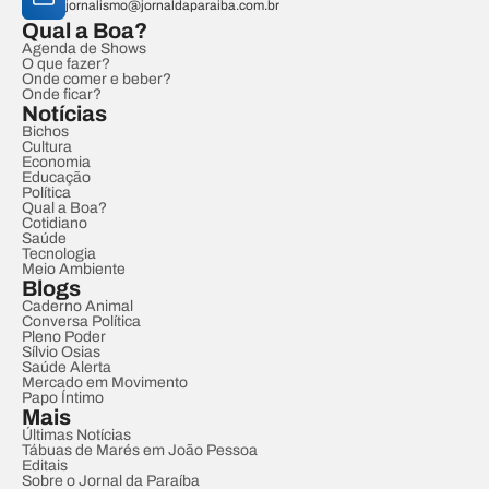
jornalismo@jornaldaparaiba.com.br
Qual a Boa?
Agenda de Shows
O que fazer?
Onde comer e beber?
Onde ficar?
Notícias
Bichos
Cultura
Economia
Educação
Política
Qual a Boa?
Cotidiano
Saúde
Tecnologia
Meio Ambiente
Blogs
Caderno Animal
Conversa Política
Pleno Poder
Sílvio Osias
Saúde Alerta
Mercado em Movimento
Papo Íntimo
Mais
Últimas Notícias
Tábuas de Marés em João Pessoa
Editais
Sobre o Jornal da Paraíba