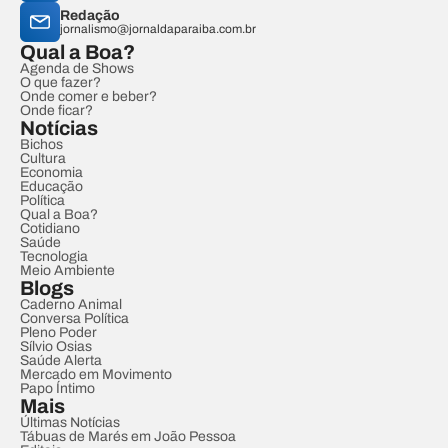
Redação
jornalismo@jornaldaparaiba.com.br
Qual a Boa?
Agenda de Shows
O que fazer?
Onde comer e beber?
Onde ficar?
Notícias
Bichos
Cultura
Economia
Educação
Política
Qual a Boa?
Cotidiano
Saúde
Tecnologia
Meio Ambiente
Blogs
Caderno Animal
Conversa Política
Pleno Poder
Sílvio Osias
Saúde Alerta
Mercado em Movimento
Papo Íntimo
Mais
Últimas Notícias
Tábuas de Marés em João Pessoa