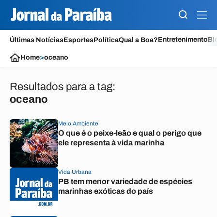
Entretenimento
Bl
Últimas Notícias
Esportes
Política
Qual a Boa?
Home
>
oceano
Resultados para a tag:
oceano
Meio Ambiente
O que é o peixe-leão e qual o perigo que
ele representa à vida marinha
Vida Urbana
PB tem menor variedade de espécies
marinhas exóticas do país