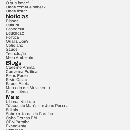
O que fazer?
Onde comer e beber?
Onde ficar?
Notícias
Bichos
Cultura
Economia
Educação
Política
Qual a Boa?
Cotidiano
Saúde
Tecnologia
Meio Ambiente
Blogs
Caderno Animal
Conversa Política
Pleno Poder
Sílvio Osias
Saúde Alerta
Mercado em Movimento
Papo Íntimo
Mais
Últimas Notícias
Tábuas de Marés em João Pessoa
Editais
Sobre o Jornal da Paraíba
Cabo Branco FM
CBN Paraíba
Expediente