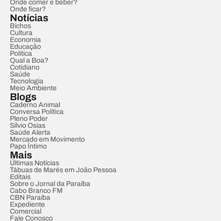
Onde comer e beber?
Onde ficar?
Notícias
Bichos
Cultura
Economia
Educação
Política
Qual a Boa?
Cotidiano
Saúde
Tecnologia
Meio Ambiente
Blogs
Caderno Animal
Conversa Política
Pleno Poder
Sílvio Osias
Saúde Alerta
Mercado em Movimento
Papo Íntimo
Mais
Últimas Notícias
Tábuas de Marés em João Pessoa
Editais
Sobre o Jornal da Paraíba
Cabo Branco FM
CBN Paraíba
Expediente
Comercial
Fale Conosco