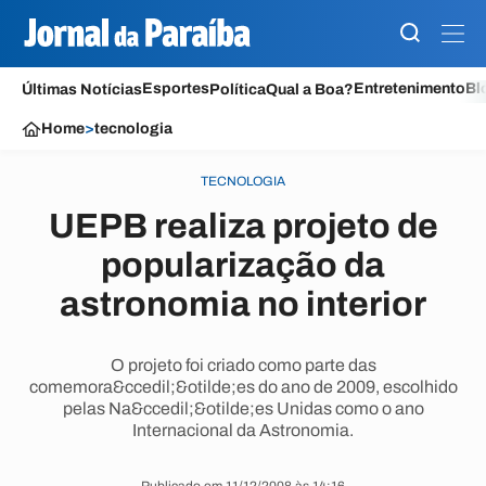
Esportes
Entretenimento
Bl
Últimas Notícias
Política
Qual a Boa?
Home
>
tecnologia
TECNOLOGIA
UEPB realiza projeto de
popularização da
astronomia no interior
O projeto foi criado como parte das
comemora&ccedil;&otilde;es do ano de 2009, escolhido
pelas Na&ccedil;&otilde;es Unidas como o ano
Internacional da Astronomia.