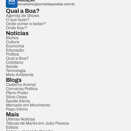
Redação
jornalismo@jornaldaparaiba.com.br
Qual a Boa?
Agenda de Shows
O que fazer?
Onde comer e beber?
Onde ficar?
Notícias
Bichos
Cultura
Economia
Educação
Política
Qual a Boa?
Cotidiano
Saúde
Tecnologia
Meio Ambiente
Blogs
Caderno Animal
Conversa Política
Pleno Poder
Sílvio Osias
Saúde Alerta
Mercado em Movimento
Papo Íntimo
Mais
Últimas Notícias
Tábuas de Marés em João Pessoa
Editais