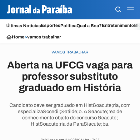
Esportes
Entretenimento
Bl
Últimas Notícias
Política
Qual a Boa?
Home
>
vamos trabalhar
VAMOS TRABALHAR
Aberta na UFCG vaga para
professor substituto
graduado em História
Candidato deve ser graduado em Hist&oacute;ria, com
especializa&ccedil;&atilde;o. A &aacute;rea de
conhecimento objeto do concurso &eacute;
Hist&oacute;ria da Para&iacute;ba.