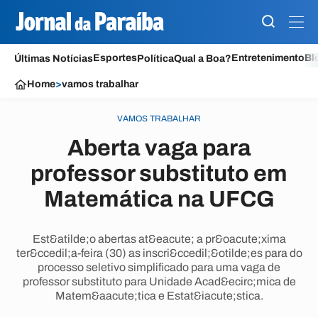
Esportes
Entretenimento
Bl
Últimas Notícias
Política
Qual a Boa?
Home
>
vamos trabalhar
VAMOS TRABALHAR
Aberta vaga para
professor substituto em
Matemática na UFCG
Est&atilde;o abertas at&eacute; a pr&oacute;xima
ter&ccedil;a-feira (30) as inscri&ccedil;&otilde;es para do
processo seletivo simplificado para uma vaga de
professor substituto para Unidade Acad&ecirc;mica de
Matem&aacute;tica e Estat&iacute;stica.