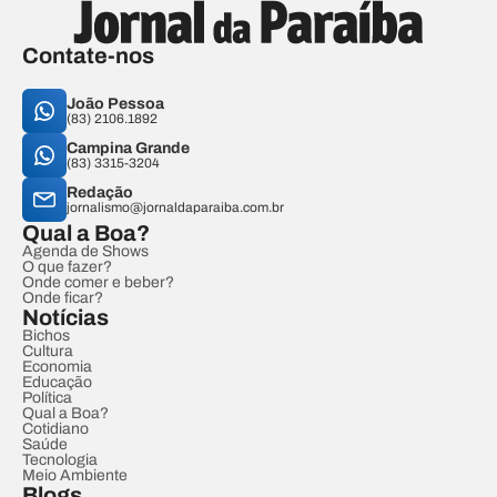
Contate-nos
João Pessoa
(83) 2106.1892
Campina Grande
(83) 3315-3204
Redação
jornalismo@jornaldaparaiba.com.br
Qual a Boa?
Agenda de Shows
O que fazer?
Onde comer e beber?
Onde ficar?
Notícias
Bichos
Cultura
Economia
Educação
Política
Qual a Boa?
Cotidiano
Saúde
Tecnologia
Meio Ambiente
Blogs