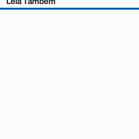
Leia Também