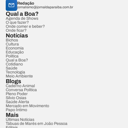
Redação
jornalismo@jornaldaparaiba.com.br
Qual a Boa?
Agenda de Shows
O que fazer?
Onde comer e beber?
Onde ficar?
Notícias
Bichos
Cultura
Economia
Educação
Política
Qual a Boa?
Cotidiano
Saúde
Tecnologia
Meio Ambiente
Blogs
Caderno Animal
Conversa Política
Pleno Poder
Sílvio Osias
Saúde Alerta
Mercado em Movimento
Papo Íntimo
Mais
Últimas Notícias
Tábuas de Marés em João Pessoa
Editais