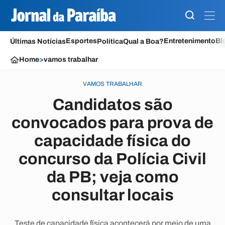
Esportes
Entretenimento
Bl
Últimas Notícias
Política
Qual a Boa?
Home
>
vamos trabalhar
VAMOS TRABALHAR
Candidatos são
convocados para prova de
capacidade física do
concurso da Polícia Civil
da PB; veja como
consultar locais
Teste de capacidade física acontecerá por meio de uma