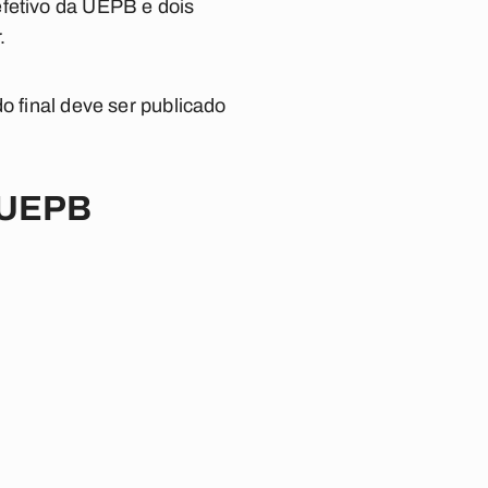
efetivo da UEPB e dois
.
o final deve ser publicado
a UEPB