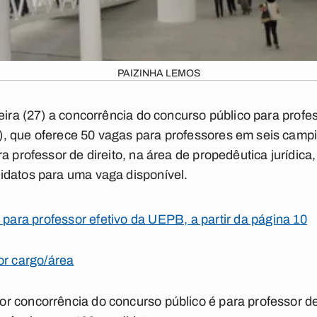
PAIZINHA LEMOS
feira (27) a concorrência do concurso público para profe
, que oferece 50 vagas para professores em seis campi 
ra professor de direito, na área de propedêutica jurídic
idatos para uma vaga disponível.
 para professor efetivo da UEPB, a partir da página 10
or cargo/área
 concorrência do concurso público é para professor de 