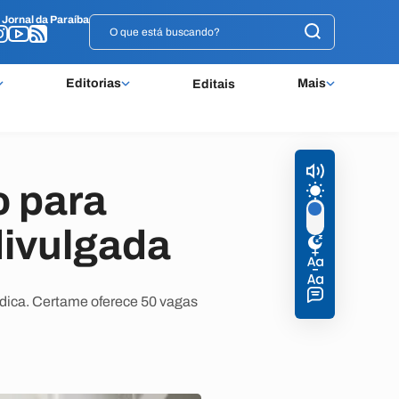
o
o
Jornal da Paraíba
Jornal da Paraíba
Editorias
Mais
Editais
o para
divulgada
rídica. Certame oferece 50 vagas