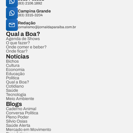
(83) 2106.1892
Campina Grande
(83) 3315-3204
Redação
jornalismo@jornaldaparaiba.com.br
Qual a Boa?
Agenda de Shows
O que fazer?
Onde comer e beber?
Onde ficar?
Notícias
Bichos
Cultura
Economia
Educação
Política
Qual a Boa?
Cotidiano
Saúde
Tecnologia
Meio Ambiente
Blogs
Caderno Animal
Conversa Política
Pleno Poder
Sílvio Osias
Saúde Alerta
Mercado em Movimento