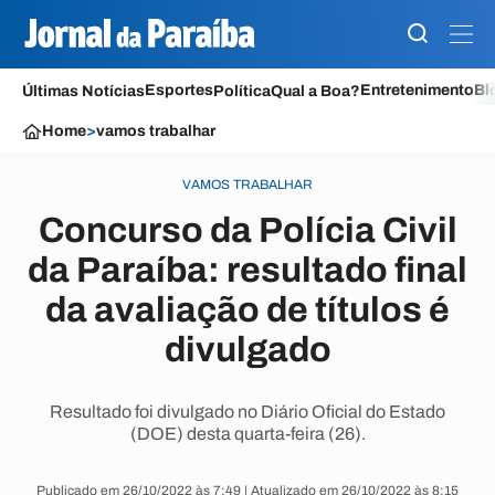
Esportes
Entretenimento
Bl
Últimas Notícias
Política
Qual a Boa?
Home
>
vamos trabalhar
VAMOS TRABALHAR
Concurso da Polícia Civil
da Paraíba: resultado final
da avaliação de títulos é
divulgado
Resultado foi divulgado no Diário Oficial do Estado
(DOE) desta quarta-feira (26).
Publicado em 26/10/2022 às 7:49 | Atualizado em 26/10/2022 às 8:15