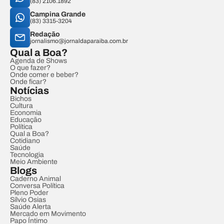
(83) 2106.1892
Campina Grande
(83) 3315-3204
Redação
jornalismo@jornaldaparaiba.com.br
Qual a Boa?
Agenda de Shows
O que fazer?
Onde comer e beber?
Onde ficar?
Notícias
Bichos
Cultura
Economia
Educação
Política
Qual a Boa?
Cotidiano
Saúde
Tecnologia
Meio Ambiente
Blogs
Caderno Animal
Conversa Política
Pleno Poder
Sílvio Osias
Saúde Alerta
Mercado em Movimento
Papo Íntimo