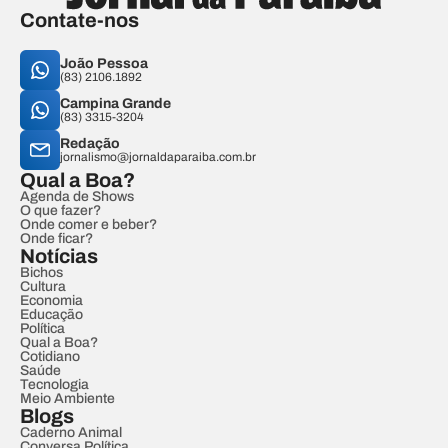
Contate-nos
João Pessoa
(83) 2106.1892
Campina Grande
(83) 3315-3204
Redação
jornalismo@jornaldaparaiba.com.br
Qual a Boa?
Agenda de Shows
O que fazer?
Onde comer e beber?
Onde ficar?
Notícias
Bichos
Cultura
Economia
Educação
Política
Qual a Boa?
Cotidiano
Saúde
Tecnologia
Meio Ambiente
Blogs
Caderno Animal
Conversa Política