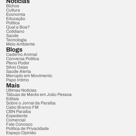
Notícias
Bichos
Cultura
Economia
Educação
Política
Qual a Boa?
Cotidiano
Saúde
Tecnologia
Meio Ambiente
Blogs
Caderno Animal
Conversa Política
Pleno Poder
Sílvio Osias
Saúde Alerta
Mercado em Movimento
Papo Íntimo
Mais
Últimas Notícias
Tábuas de Marés em João Pessoa
Editais
Sobre o Jornal da Paraíba
Cabo Branco FM
CBN Paraíba
Expediente
Comercial
Fale Conosco
Política de Privacidade
Espaço Opinião