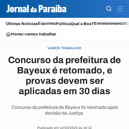
Esportes
Entretenimento
Bl
Últimas Notícias
Política
Qual a Boa?
Home
>
vamos trabalhar
VAMOS TRABALHAR
Concurso da prefeitura de
Bayeux é retomado, e
provas devem ser
aplicadas em 30 dias
Concurso da prefeitura de Bayeux foi retomado após
decisão da Justiça.
Publicado em 12/03/2024 às 16:12