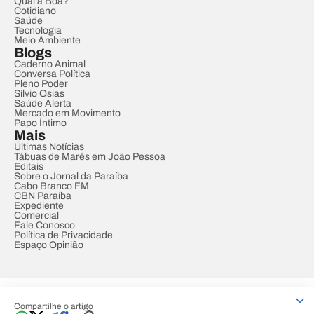
Qual a Boa?
Cotidiano
Saúde
Tecnologia
Meio Ambiente
Blogs
Caderno Animal
Conversa Política
Pleno Poder
Sílvio Osias
Saúde Alerta
Mercado em Movimento
Papo Íntimo
Mais
Últimas Notícias
Tábuas de Marés em João Pessoa
Editais
Sobre o Jornal da Paraíba
Cabo Branco FM
CBN Paraíba
Expediente
Comercial
Fale Conosco
Política de Privacidade
Espaço Opinião
© REDE PARAÍBA DE COMUNICAÇÃO
Compartilhe o artigo