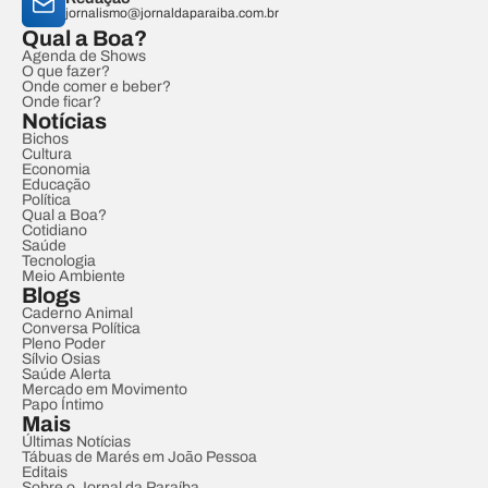
jornalismo@jornaldaparaiba.com.br
Qual a Boa?
Agenda de Shows
O que fazer?
Onde comer e beber?
Onde ficar?
Notícias
Bichos
Cultura
Economia
Educação
Política
Qual a Boa?
Cotidiano
Saúde
Tecnologia
Meio Ambiente
Blogs
Caderno Animal
Conversa Política
Pleno Poder
Sílvio Osias
Saúde Alerta
Mercado em Movimento
Papo Íntimo
Mais
Últimas Notícias
Tábuas de Marés em João Pessoa
Editais
Sobre o Jornal da Paraíba