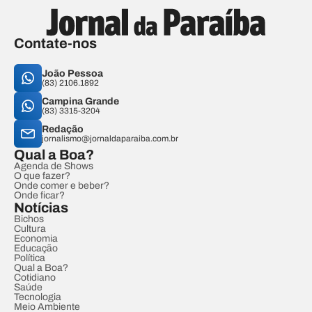
Contate-nos
João Pessoa
(83) 2106.1892
Campina Grande
(83) 3315-3204
Redação
jornalismo@jornaldaparaiba.com.br
Qual a Boa?
Agenda de Shows
O que fazer?
Onde comer e beber?
Onde ficar?
Notícias
Bichos
Cultura
Economia
Educação
Política
Qual a Boa?
Cotidiano
Saúde
Tecnologia
Meio Ambiente