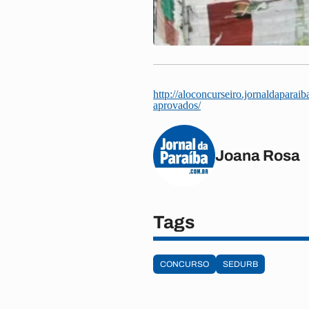
http://aloconcurseiro.jornaldapara
aprovados/
Joana Rosa
Tags
CONCURSO
SEDURB