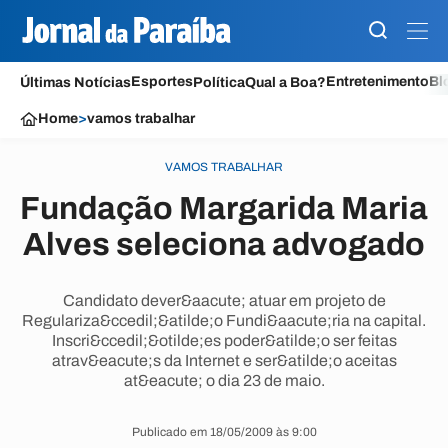
Esportes
Entretenimento
Bl
Últimas Notícias
Política
Qual a Boa?
Home
>
vamos trabalhar
VAMOS TRABALHAR
Fundação Margarida Maria
Alves seleciona advogado
Candidato dever&aacute; atuar em projeto de
Regulariza&ccedil;&atilde;o Fundi&aacute;ria na capital.
Inscri&ccedil;&otilde;es poder&atilde;o ser feitas
atrav&eacute;s da Internet e ser&atilde;o aceitas
at&eacute; o dia 23 de maio.
Publicado em 18/05/2009 às 9:00