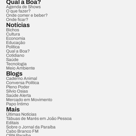
Qual a Boa?
Agenda de Shows
O que fazer?
Onde comer e beber?
Onde ficar?
Notícias
Bichos
Cultura
Economia
Educação
Política
Qual a Boa?
Cotidiano
Saúde
Tecnologia
Meio Ambiente
Blogs
Caderno Animal
Conversa Política
Pleno Poder
Sílvio Osias
Saúde Alerta
Mercado em Movimento
Papo Íntimo
Mais
Últimas Notícias
Tábuas de Marés em João Pessoa
Editais
Sobre o Jornal da Paraíba
Cabo Branco FM
CBN Paraíba